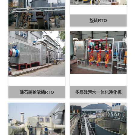
回转窑
旋转RTO
沸石转轮浓缩RTO
多晶硅污水一体化净化机