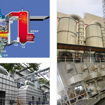
AFLRJ型连续热解气化炉
多晶硅脱盐水装置